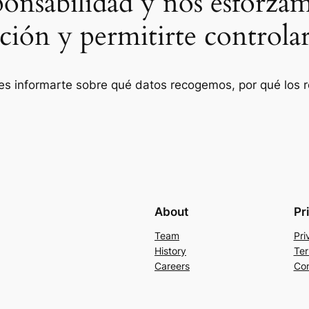
ponsabilidad y nos esforza
ción y permitirte controlar
ad es informarte sobre qué datos recogemos, por qué los
About
Pr
Team
Pri
History
Ter
Careers
Con